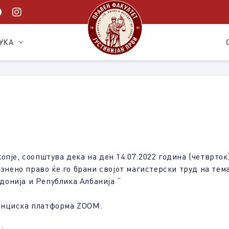
УКА
пје, соопштува дека на ден 14.07.2022 година (четврток
азнено право ќе го брани својот магистерски труд на тем
онија и Република Албанија “
енциска платформа ZOOM.