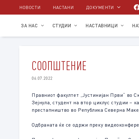
Skip
НОВОСТИ
НАСТАНИ
ДОКУМЕНТИ
to
content
ЗА НАС
СТУДИИ
НАСТАВНИЦИ
НА
СООПШТЕНИЕ
06.07.2022
Правниот факултет „Јустинијан Први“ во Ско
Зејнула, студент на втор циклус студии – к
престапништво во Република Северна Макед
Одбраната ќе се одржи преку видеоконфер