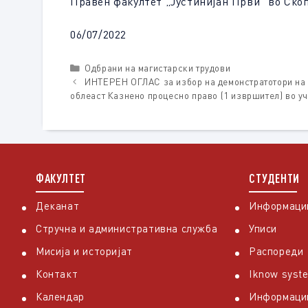
Правен факултет „Јустинијан Први“ во Скоп
06/07/2022
Categories
Одбрани на магистарски трудови
ИНТЕРЕН ОГЛАС за избор на демонстратотори на п
облеаст Казнено процесно право (1 извршител) во у
ФАКУЛТЕТ
СТУДЕНТИ
Деканат
Информации
Стручна и административна служба
Уписи
Мисија и историјат
Распореди
Контакт
Iknow syst
Календар
Информаци