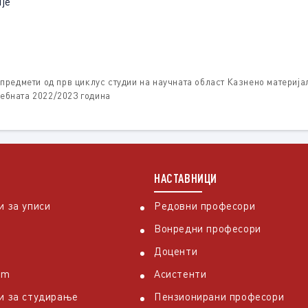
је
редмети од прв циклус студии на научната област Казнено материјал
чебната 2022/2023 година
НАСТАВНИЦИ
 за уписи
Редовни професори
Вонредни професори
Доценти
em
Асистенти
и за студирање
Пензионирани професори