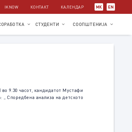
IKNOW
КОНТАКТ
КАЛЕНДАР
МК
EN
СОРАБОТКА
СТУДЕНТИ
СООПШТЕНИЈА
) во 9.30 часот, кандидатот Мустафи
а: „ Споредбена анализа на детското