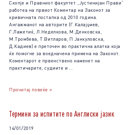
Скопје и Правниот факултет „Јустинијан Прави“
работеа на првиот Коментар на Законот за
кривичната постапка од 2010 година.
Aнгажманот на авторите (Г.Калајџиев,
Г.Лажетиќ, Л.Неделкова, М.Денковска,
М.Тромбева, Т.Витларов, П.Јанкуловска,
Д.Кадиев) е преточен во практична алатка која
ќе помогне за воедначена примена на Законот.
Коментарот е првенствено наменет на
практичарите, судиите и …
Прочитај повеќе »
Термини за испитите по Англиски јазик
14/01/2019