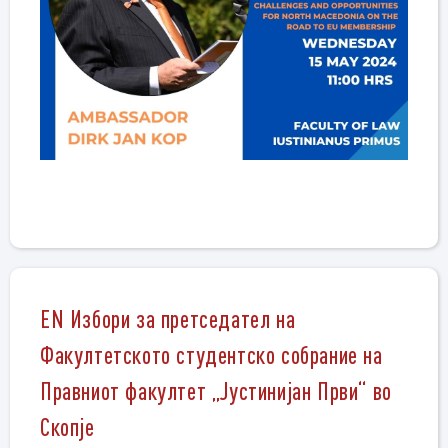
EN Избори за претседател на
Факултетското студентско собрание на
Правниот факултет „Јустинијан Први“ во
Скопје