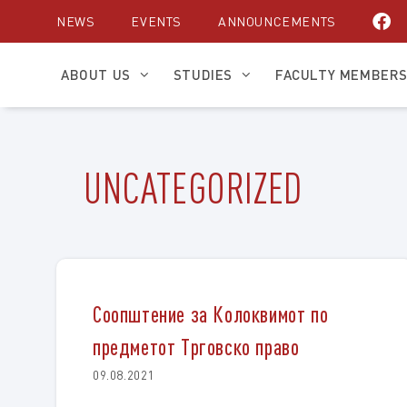
Skip
NEWS
EVENTS
ANNOUNCEMENTS
to
content
ABOUT US
STUDIES
FACULTY MEMBER
UNCATEGORIZED
Соопштение за Колоквимот по
предметот Tрговско право
09.08.2021