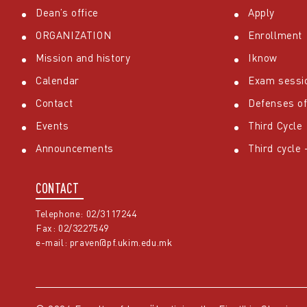
Dean’s office
Apply
ORGANIZATION
Enrollment
Mission and history
Iknow
Calendar
Exam sessi
Contact
Defenses of
Events
Third Cycle
Announcements
Third cycle
CONTACT
Telephone: 02/3117244
Fax: 02/3227549
e-mail:
praven@pf.ukim.edu.mk