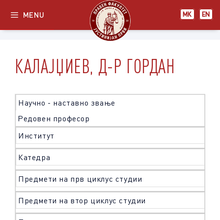
Skip
MENU
МК
EN
to
content
КАЛАЈЏИЕВ, Д-Р ГОРДАН
Научно - наставно звање
Редовен професор
Институт
Катедра
Предмети на прв циклус студии
Предмети на втор циклус студии