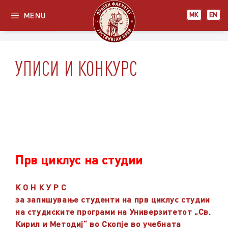
Skip
MENU
МК
EN
to
content
УПИСИ И КОНКУРС
Прв циклус на студии
К О Н К У Р С
за запишување студенти на прв циклус студии
на студиските програми на Универзитетот „Св.
Кирил и Методиј“ во Скопје во учебната