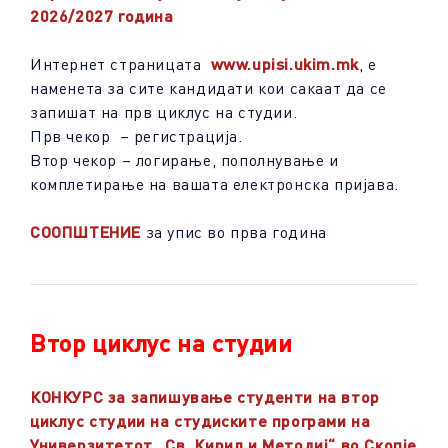
2026/2027 година
Интернет страницата
www.upisi.ukim.mk
, е
наменета за сите кандидати кои сакаат да се
запишат на прв циклус на студии.
Прв чекор – регистрација.
Втор чекор – логирање, пополнување и
комплетирање на вашата електронска пријава.
СООПШТЕНИЕ
за упис во прва година
Втор циклус на студии
КОНКУРС за запишување студенти на втор
циклус студии на студиските програми на
Универзитетот „Св. Кирил и Методиј“ во Скопје