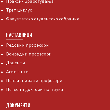
Пракси/ Вработувања
Трет циклус
Факултетско студентско собрание
НАСТАВНИЦИ
Редовни професори
Вонредни професори
Доценти
Асистенти
Пензионирани професори
Почесни доктори на наука
ДОКУМЕНТИ