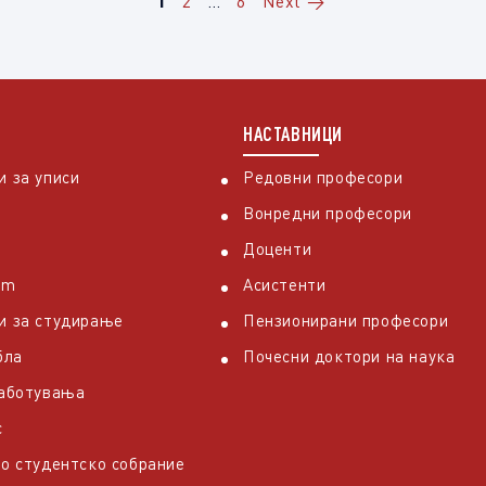
1
2
…
6
Next
→
НАСТАВНИЦИ
 за уписи
Редовни професори
Вонредни професори
Доценти
em
Асистенти
и за студирање
Пензионирани професори
бла
Почесни доктори на наука
работувања
с
о студентско собрание