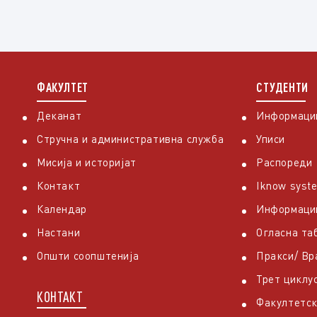
ФАКУЛТЕТ
СТУДЕНТИ
Деканат
Информации
Стручна и административна служба
Уписи
Мисија и историјат
Распореди
Контакт
Iknow syst
Календар
Информаци
Настани
Огласна та
Општи соопштенија
Пракси/ В
Трет циклу
КОНТАКТ
Факултетск