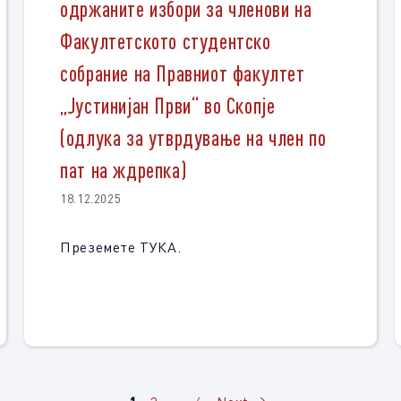
одржаните избори за членови на
Факултетското студентско
собрание на Правниот факултет
„Јустинијан Први“ во Скопје
(одлука за утврдување на член по
пат на ждрепка)
18.12.2025
Преземете ТУКА.
Page
Page
Page