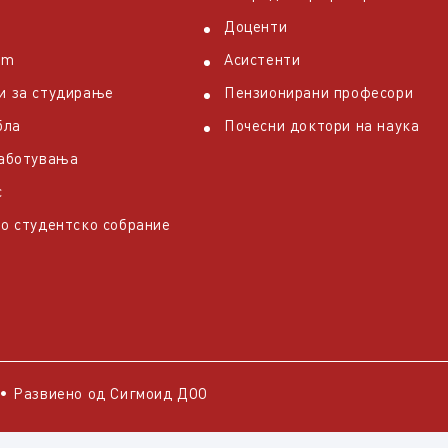
Доценти
em
Асистенти
и за студирање
Пензионирани професори
бла
Почесни доктори на наука
работувања
с
о студентско собрание
• Развиено од
Сигмоид ДОО