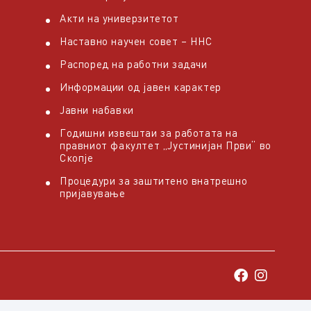
Акти на универзитетот
Наставно научен совет – ННС
Распоред на работни задачи
Информации од јавен карактер
Јавни набавки
Годишни извештаи за работата на
правниот факултет „Јустинијан Први“ во
Скопје
Процедури за заштитено внатрешно
пријавување