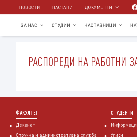
Skip
НОВОСТИ
НАСТАНИ
ДОКУМЕНТИ
to
content
ЗА НАС
СТУДИИ
НАСТАВНИЦИ
НА
РАСПОРЕДИ НА РАБОТНИ З
ФАКУЛТЕТ
СТУДЕНТИ
Деканат
Информации
Стручна и административна служба
Уписи