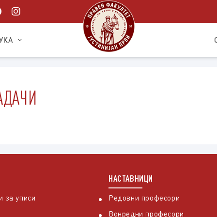
УКА
АДАЧИ
НАСТАВНИЦИ
 за уписи
Редовни професори
Вонредни професори