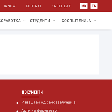
IKNOW
КОНТАКТ
КАЛЕНДАР
МК
EN
СОРАБОТКА
СТУДЕНТИ
СООПШТЕНИЈА
ДОКУМЕНТИ
Извештаи од самоевалуација
Акти на факултетот