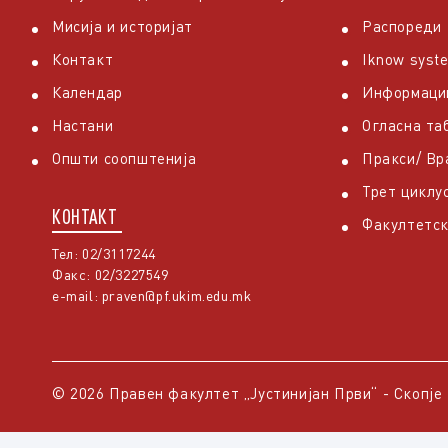
Мисија и историјат
Распореди
Контакт
Iknow syst
Календар
Информаци
Настани
Огласна та
Општи соопштенија
Пракси/ В
Трет циклу
КОНТАКТ
Факултетск
Тел: 02/3117244
Факс: 02/3227549
e-mail:
praven@pf.ukim.edu.mk
© 2026 Правен факултет „Јустинијан Први“ - Скопје