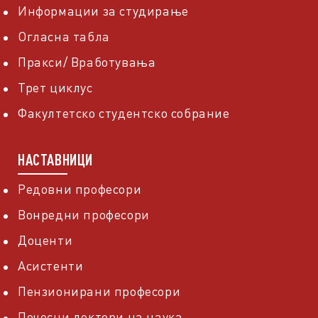
Информации за студирање
Огласна табла
Пракси/ Вработувања
Трет циклус
Факултетско студентско собрание
НАСТАВНИЦИ
Редовни професори
Вонредни професори
Доценти
Асистенти
Пензионирани професори
Почесни доктори на наука