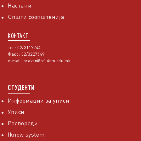
Настани
Општи соопштенија
КОНТАКТ
Тел: 02/3117244
Факс: 02/3227549
e-mail:
praven@pf.ukim.edu.mk
СТУДЕНТИ
Информации за уписи
Уписи
Распореди
Iknow system