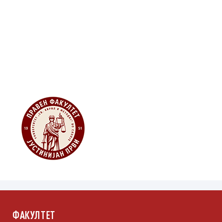
Односи со јавност втор циклус
Бул. Гоце Делчев 9б, 1000 Скопје
Обрасци за студенти (Каталог на услуги)
Република Северна Македонија
Мапа и насоки
ФАКУЛТЕТ