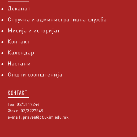
Деканат
Стручна и административна служба
Мисија и историјат
Контакт
Календар
Настани
Општи соопштенија
КОНТАКТ
Тел: 02/3117244
Факс: 02/3227549
e-mail:
praven@pf.ukim.edu.mk