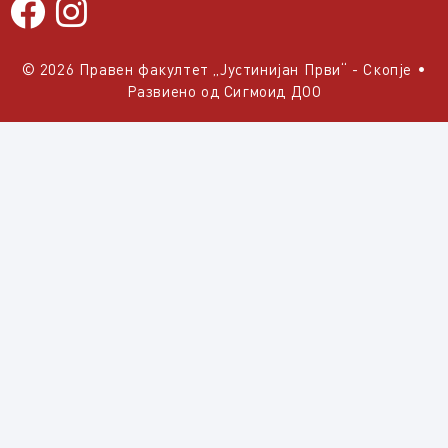
© 2026 Правен факултет „Јустинијан Први“ - Скопје
•
Развиено од
Сигмоид ДОО