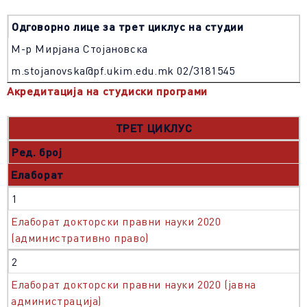
Одговорно лице за трет циклус на студии
М-р Мирјана Стојановска
m.stojanovska@pf.ukim.edu.mk 02/3181545
Акредитација на студиски програми
ТРЕТ ЦИКЛУС
Ред. број
Елаборат
1
Елаборат докторски правни науки 2020
(административно право)
2
Елаборат докторски правни науки 2020 (јавна
администрација)