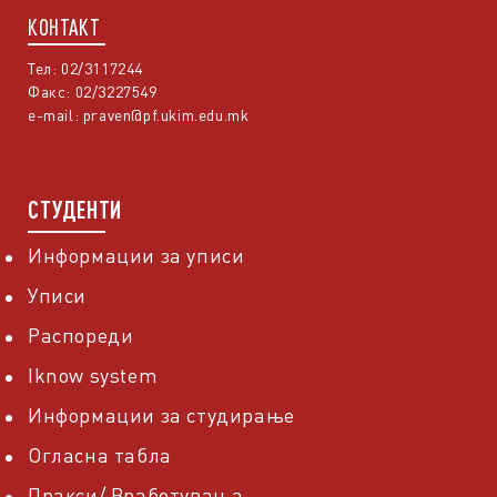
КОНТАКТ
Тел: 02/3117244
Факс: 02/3227549
e-mail:
praven@pf.ukim.edu.mk
СТУДЕНТИ
Информации за уписи
Уписи
Распореди
Iknow system
Информации за студирање
Огласна табла
Пракси/ Вработувања