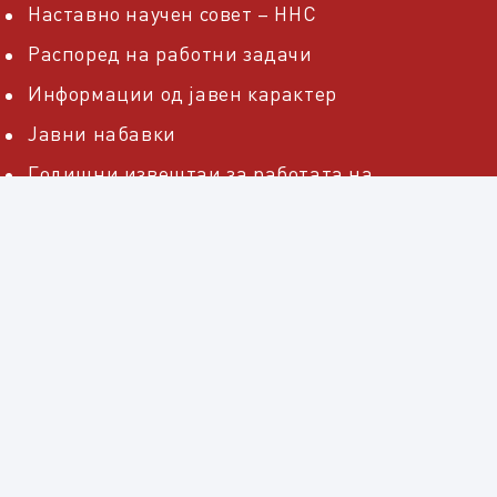
Наставно научен совет – ННС
Распоред на работни задачи
Информации од јавен карактер
Јавни набавки
Годишни извештаи за работата на
правниот факултет „Јустинијан Први“ во
Скопје
Процедури за заштитено внатрешно
пријавување
© 2026 Правен факултет „Јустинијан Први“ - Скопје
•
Развиено од
Сигмоид ДОО