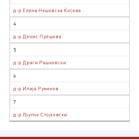
д-р Елена Нешовска Ќосева
4
д-р Денис Прешова
5
д-р Драги Рашковски
6
д-р Илија Руменов
7
д-р Љупчо Стојковски