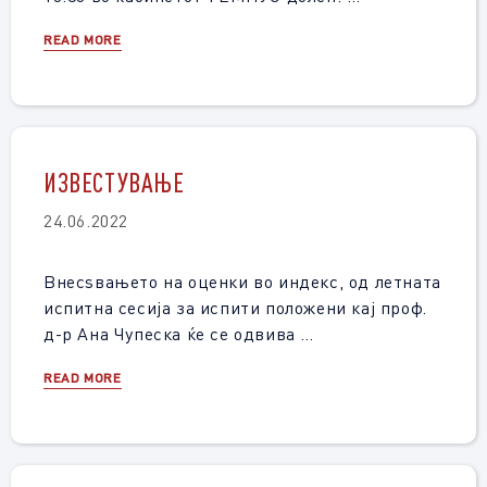
READ MORE
ИЗВЕСТУВАЊЕ
24.06.2022
Внесѕвањето на оценки во индекс, од летната
испитна сесија за испити положени кај проф.
д-р Ана Чупеска ќе се одвива …
READ MORE