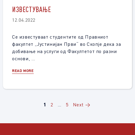
ИЗВЕСТУВАЊЕ
12.04.2022
Се известуваат студентите од Правниот
факултет „Јустинијан Први“ во Скопје дека за
добивање на услуги од Факултетот по разни
основи, …
READ MORE
Page
Page
Page
1
2
…
5
Next
→