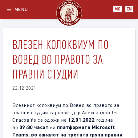
Skip
MENU
МК
EN
to
content
ВЛЕЗЕН КОЛОКВИУМ ПО
ВОВЕД ВО ПРАВОТО ЗА
ПРАВНИ СТУДИИ
22.12.2021
Влезниот колоквиум по Вовед во правото за
правни студии кај проф. д-р Александар Љ.
Спасов ќе се одржи на
12.01.2022
година
во
09:30 часот
на
платформата Microsoft
Teams, во каналот на третата група правни