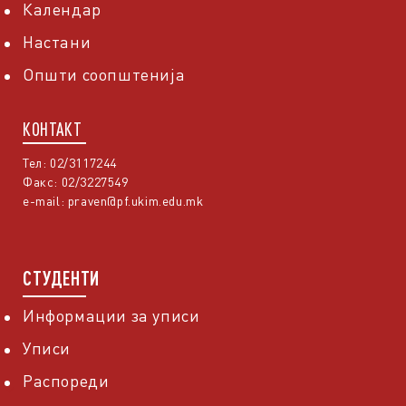
Календар
Настани
Општи соопштенија
КОНТАКТ
Тел: 02/3117244
Факс: 02/3227549
e-mail:
praven@pf.ukim.edu.mk
СТУДЕНТИ
Информации за уписи
Уписи
Распореди