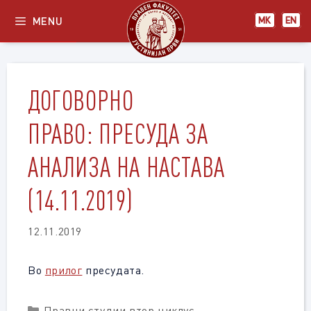
Skip
MENU
МК
EN
to
content
ДОГОВОРНО
ПРАВО: ПРЕСУДА ЗА
АНАЛИЗА НА НАСТАВА
(14.11.2019)
12.11.2019
Во
прилог
пресудата.
Categories
Правни студии втор циклус