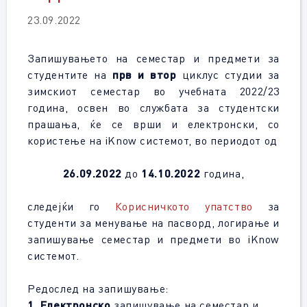
23.09.2022
Запишувањето на семестар и предмети за
студентите на
прв и втор
циклус студии за
зимскиот семестар во учебната 2022/23
година, освен во службата за студентски
прашања, ќе се врши и електронски, со
користење на iKnow системот, во периодот од
26.09.2022
до
14.10.2022
година,
следејќи го
Корисничкото упатство
за
студенти за менување на пасворд, логирање и
запишување семестар и предмети во iKnow
системот.
Редослед на запишување:
1.
Електронско
запишување на семестар и