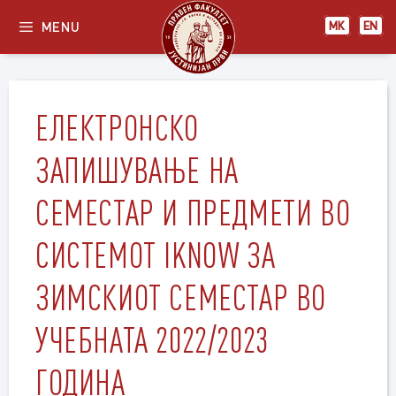
Skip
MENU
МК
EN
to
content
ЕЛЕКТРОНСКО
ЗАПИШУВАЊЕ НА
СЕМЕСТАР И ПРЕДМЕТИ ВО
СИСТЕМОТ IKNOW ЗА
ЗИМСКИОТ СЕМЕСТАР ВО
УЧЕБНАТА 2022/2023
ГОДИНА