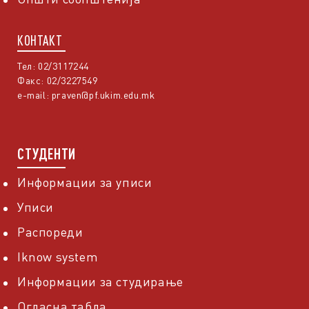
КОНТАКТ
Тел: 02/3117244
Факс: 02/3227549
e-mail:
praven@pf.ukim.edu.mk
СТУДЕНТИ
Информации за уписи
Уписи
Распореди
Iknow system
Информации за студирање
Огласна табла