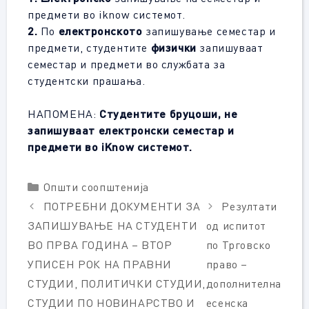
предмети во iknow системот.
2.
По
електронското
запишување семестар и
предмети, студентите
физички
запишуваат
семестар и предмeти во службата за
студентски прашања.
НАПОМЕНА:
Студентите бруцоши, не
запишуваат електронски семестар и
предмети во iKnow системот.
Categories
Општи соопштенија
ПОТРЕБНИ ДОКУМЕНТИ ЗА
Резултати
ЗАПИШУВАЊЕ НА СТУДЕНТИ
од испитот
ВО ПРВА ГОДИНА – ВТОР
по Трговско
УПИСЕН РОК НА ПРАВНИ
право –
СТУДИИ, ПОЛИТИЧКИ СТУДИИ,
дополнителна
СТУДИИ ПО НОВИНАРСТВО И
есенска