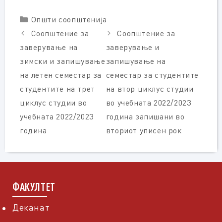
Categories
Општи соопштенија
Соопштение за
Соопштение за
заверување на
заверување и
зимски и запишување
запишување на
на летен семестар за
семестар за студентите
студентите на трет
на втор циклус студии
циклус студии во
во учебната 2022/2023
учебната 2022/2023
година запишани во
година
вториот уписен рок
ФАКУЛТЕТ
Деканат