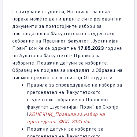
Почитувани студенти,
Во прилог на оваа
порака можете да ги видите сите релевантни
документи за претстојните избори за
претседател на Факултетското студентско
собрание на Правниот факултет „Јустинијан
Први“ кои ќе се одржат на
17.05.2023
година
во Аулата на Факултетот: Правила за
изборите; Поважни датуми за изборите;
Образец на пријава за кандидат и Образец на
писмен предлог со потпис од 50 студенти.
Правила за спроведување на избори за
претседател на Факултетското
студентско собрание на Правниот
факултет „Јустинијан Први“ во Скопје
(
КОНЕЧНИ_Правила за избор на
претседател-ФСС-2023
.doc
)
Поважни датуми
за изборите за
претседател на Факултетското