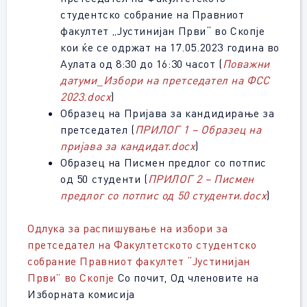
студентско собрание на Правниот
факултет „Јустинијан Први“ во Скопје
кои ќе се одржат на 17.05.2023 година во
Аулата од 8:30 до 16:30 часот (
Поважни
датуми_Избори на претседател на ФСС
2023.docx
)
Образец на Пријава за кандидирање за
претседател
(
ПРИЛОГ 1 – Образец на
пријава за кандидат.
docx
)
Образец на Писмен предлог со потпис
од 50 студенти (
ПРИЛОГ 2 – Писмен
предлог со потпис од 50 студенти.
docx
)
Одлука за распишување на избори за
претседател на Факултетското студентско
собрание Правниот факултет “Јустинијан
Први” во Скопје
Со почит,
Од членовите на
Изборната комисија