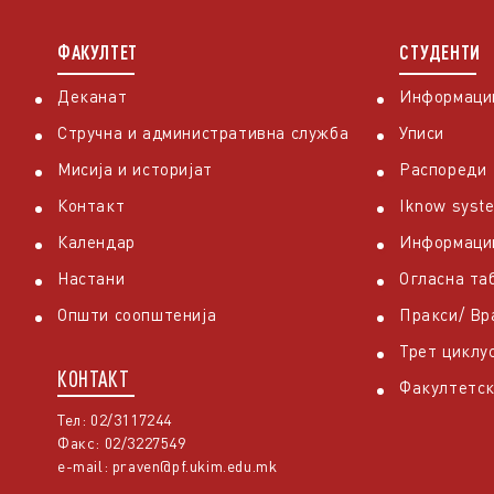
ФАКУЛТЕТ
СТУДЕНТИ
Деканат
Информации
Стручна и административна служба
Уписи
Мисија и историјат
Распореди
Контакт
Iknow syst
Календар
Информаци
Настани
Огласна та
Општи соопштенија
Пракси/ В
Трет циклу
КОНТАКТ
Факултетск
Тел: 02/3117244
Факс: 02/3227549
e-mail:
praven@pf.ukim.edu.mk