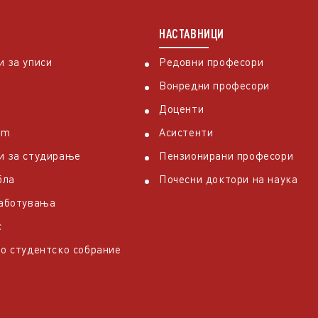
НАСТАВНИЦИ
 за уписи
Редовни професори
Вонредни професори
Доценти
em
Асистенти
и за студирање
Пензионирани професори
бла
Почесни доктори на наука
работувања
с
о студентско собрание