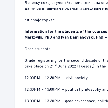
Доколку некој студент/ка нема впишана оце
датум за впишување оценки и средување на 
од професорите
Information for the students of the courses 
Markovikj, PhD and Ivan Damjanovski, PhD 
Dear students,
Grade registering for the second decade of t
st
take place on 21
June 2022 (Tuesday) in the
12:00PM – 12:30PM. – civil society
12:30PM – 13:00PM – political philosophy and p
13:00PM – 13:30PM – good governance, political