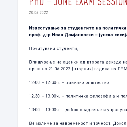
PHD – JUNE EXAM SESSION
20.06.2022
Известување за студентите на политички 
проф. д-р Иван Дамјановски – јунска сесија
Почитувани студенти,
Впишување на оценки од втората декада на 
врши на 21.06.2022 (вторник) година во ТЕ
12:00 – 12:30ч. – цивилно општество
12:30 – 13:00ч. – политичка филозофија и по
13:00 – 13:30ч. – добро владеење и управув
Ве молиме за навременост и точност. Доколк