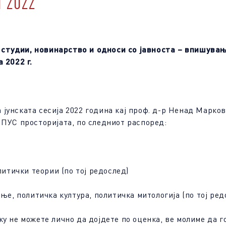
 2022
студии, новинарство и односи со јавноста – впишувањ
 2022 г.
јунската сесија 2022 година кај проф. д-р Ненад Марков
МПУС просторијата, по следниот распоред:
литички теории (по тој редослед)
ање, политичка култура, политичка митологија (по тој ред
у не можете лично да дојдете по оценка, ве молиме да г