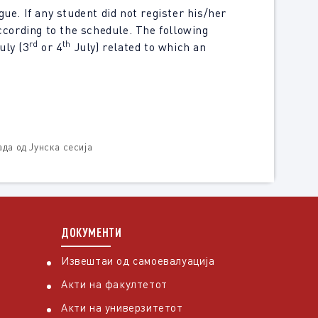
ue. If any student did not register his/her
according to the schedule. The following
rd
th
uly (3
or 4
July) related to which an
ада од Јунска сесија
ДОКУМЕНТИ
Извештаи од самоевалуација
Акти на факултетот
Акти на универзитетот