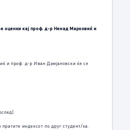
е оценки кај проф. д-р Ненад Марковиќ и
иќ и проф. д-р Иван Дамјановски ќе се
ослед).
о пратите индексот по друг студент/ка.