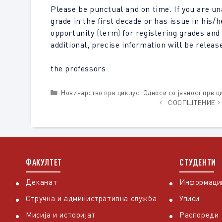
Please be punctual and on time. If you are una
grade in the first decade or has issue in his/
opportunity (term) for registering grades and 
additional, precise information will be releas
the professors
Categories
Новинарство прв циклус
,
Односи со јавност прв ц
СООПШТЕНИЕ
ФАКУЛТЕТ
СТУДЕНТИ
Деканат
Информации
Стручна и административна служба
Уписи
Мисија и историјат
Распореди