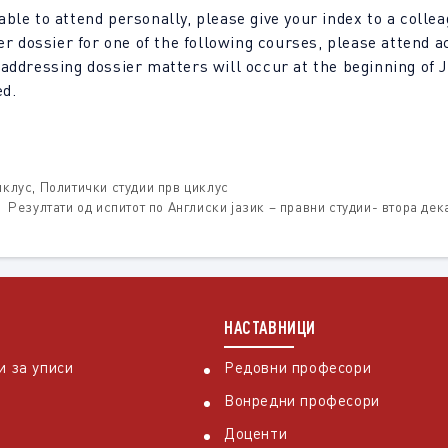
ble to attend personally, please give your index to a colleag
her dossier for one of the following courses, please attend 
addressing dossier matters will occur at the beginning of J
ed.
иклус
,
Политички студии прв циклус
Резултати од испитот по Англиски јазик – правни студии- втора дек
НАСТАВНИЦИ
 за уписи
Редовни професори
Вонредни професори
Доценти