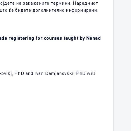
дојдете на закажаните термини. Наредниот
а што ќе бидете дополнително информирани.
grade registering for courses taught by Nenad
kovikj, PhD and Ivan Damjanovski, PhD will