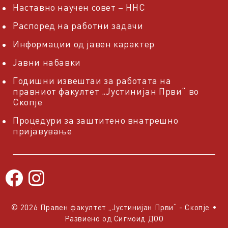
Наставно научен совет – ННС
Распоред на работни задачи
Информации од јавен карактер
Јавни набавки
Годишни извештаи за работата на
правниот факултет „Јустинијан Први“ во
Скопје
Процедури за заштитено внатрешно
пријавување
© 2026 Правен факултет „Јустинијан Први“ - Скопје
•
Развиено од
Сигмоид ДОО