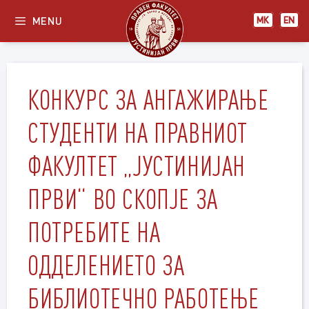
Skip
MENU
МК
EN
to
content
КОНКУРС ЗА АНГАЖИРАЊЕ
СТУДЕНТИ НА ПРАВНИОТ
ФАКУЛТЕТ „ЈУСТИНИЈАН
ПРВИ“ ВО СКОПЈЕ ЗА
ПОТРЕБИТЕ НА
ОДДЕЛЕНИЕТО ЗА
БИБЛИОТЕЧНО РАБОТЕЊЕ