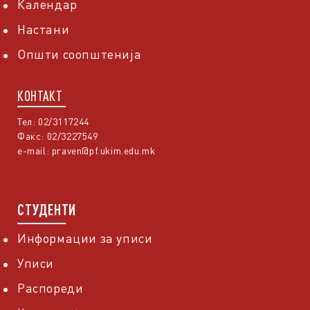
Календар
Настани
Општи соопштенија
КОНТАКТ
Тел: 02/3117244
Факс: 02/3227549
e-mail:
praven@pf.ukim.edu.mk
СТУДЕНТИ
Информации за уписи
Уписи
Распореди