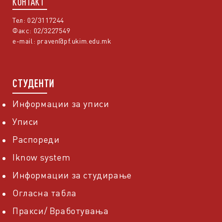
КОНТАКТ
Тел: 02/3117244
Факс: 02/3227549
e-mail:
praven@pf.ukim.edu.mk
СТУДЕНТИ
Информации за уписи
Уписи
Распореди
Iknow system
Информации за студирање
Огласна табла
Пракси/ Вработувања