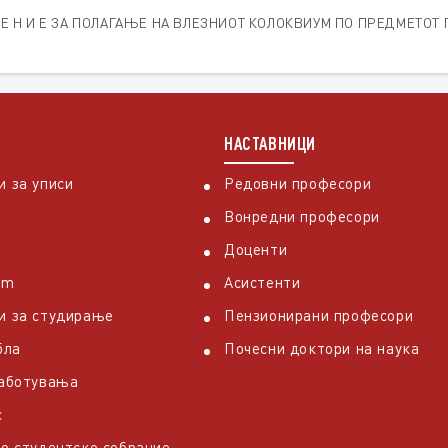
Т Е Н И Е ЗА ПОЛАГАЊЕ НА ВЛЕЗНИОТ КОЛОКВИУМ ПО ПРЕДМЕТО
НАСТАВНИЦИ
 за уписи
Редовни професори
Вонредни професори
Доценти
em
Асистенти
и за студирање
Пензионирани професори
бла
Почесни доктори на наука
работувања
с
о студентско собрание