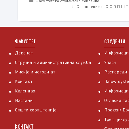
Categories
Факултетско студентско собрание
Соопштение
С О О П Ш 
ФАКУЛТЕТ
СТУДЕНТИ
Деканат
Информации
Стручна и административна служба
Уписи
Мисија и историјат
Распореди
Контакт
Iknow syst
Календар
Информаци
Настани
Огласна та
Општи соопштенија
Пракси/ В
Трет циклу
КОНТАКТ
Факултетск