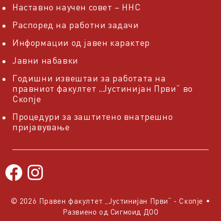
Наставно научен совет – ННС
Распоред на работни задачи
Информации од јавен карактер
Јавни набавки
Годишни извештаи за работата на
правниот факултет „Јустинијан Први“ во
Скопје
Процедури за заштитено внатрешно
пријавување
© 2026 Правен факултет „Јустинијан Први“ - Скопје
•
Развиено од
Сигмоид ДОО