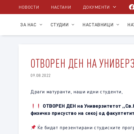
Skip
НОВОСТИ
НАСТАНИ
ДОКУМЕНТИ
to
content
ЗА НАС
СТУДИИ
НАСТАВНИЦИ
НА
ОТВОРЕН ДЕН НА УНИВЕРЗ
09.08.2022
Драги матуранти, наши идни студенти,
ОТВОРЕН ДЕН на Универзитетот ,,Св.
физичко присуство на секој од факултети
Ќе бидат презентирани студиските прогр