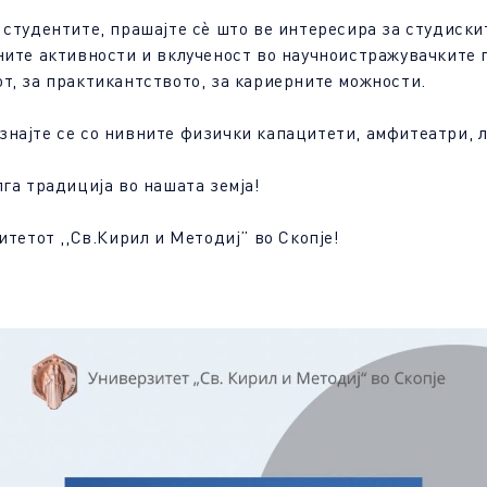
 студентите, прашајте сè што ве интересира за студиск
ните активности и вклученост во научноистражувачките 
т, за практикантството, за кариерните можности.
знајте се со нивните физички капацитети, амфитеатри,
га традиција во нашата земја!
итетот ,,Св.Кирил и Методиј” во Скопје!