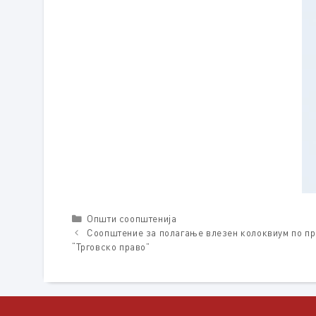
Categories
Општи соопштенија
Соопштение за полагање влезен колоквиум по пр
“Трговско право”