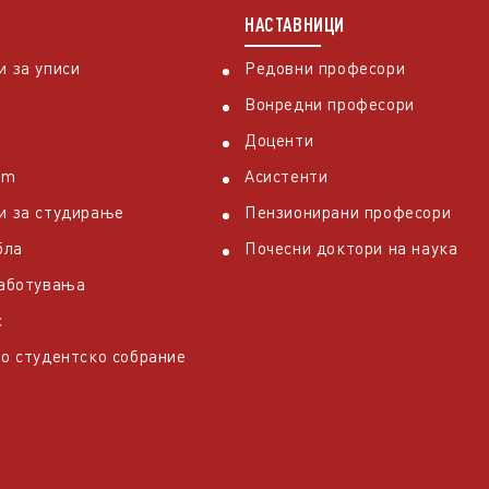
НАСТАВНИЦИ
 за уписи
Редовни професори
Вонредни професори
Доценти
em
Асистенти
и за студирање
Пензионирани професори
бла
Почесни доктори на наука
работувања
с
о студентско собрание