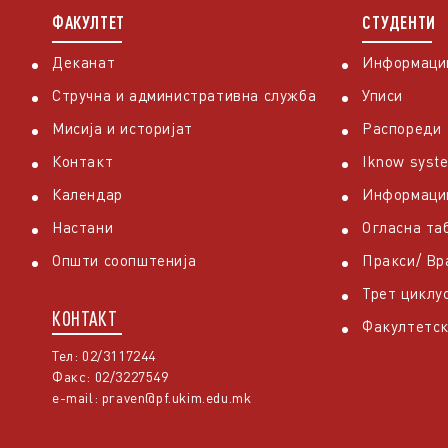
ФАКУЛТЕТ
СТУДЕНТИ
Деканат
Информации
Стручна и административна служба
Уписи
Мисија и историјат
Распореди
Контакт
Iknow syst
Календар
Информаци
Настани
Огласна та
Општи соопштенија
Пракси/ В
Трет циклу
КОНТАКТ
Факултетск
Тел: 02/3117244
Факс: 02/3227549
e-mail:
praven@pf.ukim.edu.mk