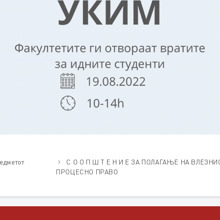
едметот
С О О П Ш Т Е Н И Е ЗА ПОЛАГАЊЕ НА ВЛЕЗ
ПРОЦЕСНО ПРАВО