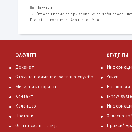
Categories
Настани
Отворен повик за пријавување за меѓународен на
Frankfurt Investment Arbitration Moot
ФАКУЛТЕТ
СТУДЕНТИ
Деканат
Информации
Стручна и административна служба
Уписи
Мисија и историјат
Распореди
Контакт
Iknow syst
Календар
Информаци
Настани
Огласна та
Општи соопштенија
Пракси/ В