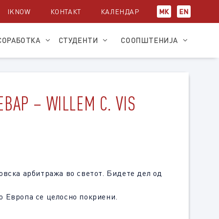
IKNOW
КОНТАКТ
КАЛЕНДАР
МК
EN
СОРАБОТКА
СТУДЕНТИ
СООПШТЕНИЈА
АР – WILLEM C. VIS
овска арбитража во светот. Бидете дел од
о Европа се целосно покриени.