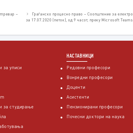
тпревар –
Граѓанско процесно право – Соопштение за електро
за 17.07.2020 (петок), од 9 часот, преку Microsoft Teams
НАСТАВНИЦИ
 за уписи
Редовни професори
Вонредни професори
Доценти
em
Асистенти
и за студирање
Пензионирани професори
бла
Почесни доктори на наука
работувања