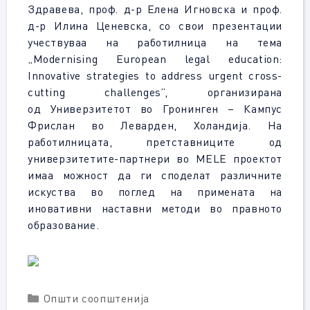
Здравева, проф. д-р Елена Игновска и проф.
д-р Илина Ценевска, со свои презентации
учествуваа на работилница на тема
„Modernising European legal education:
Innovative strategies to address urgent cross-
cutting challenges”, организирана
од
Универзитетот во Гронинген – Кампус
Фрислан во Леварден, Холандија. На
работилницата,
претставниците од
универзитетите-партнери во MELE проектот
имаа можност да ги споделат различните
искуства во поглед на примената на
иновативни наставни методи во правното
образование.
Categories
Општи соопштенија