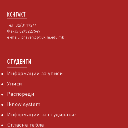
КОНТАКТ
Тел: 02/3117244
Факс: 02/3227549
e-mail:
praven@pf.ukim.edu.mk
СТУДЕНТИ
Информации за уписи
Уписи
Распореди
Iknow system
Информации за студирање
Огласна табла