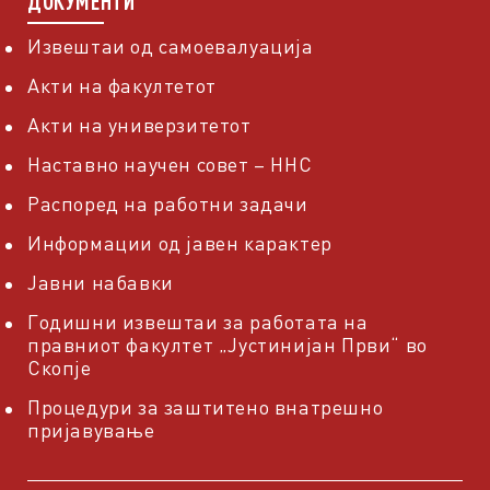
ДОКУМЕНТИ
Извештаи од самоевалуација
Акти на факултетот
Акти на универзитетот
Наставно научен совет – ННС
Распоред на работни задачи
Информации од јавен карактер
Јавни набавки
Годишни извештаи за работата на
правниот факултет „Јустинијан Први“ во
Скопје
Процедури за заштитено внатрешно
пријавување