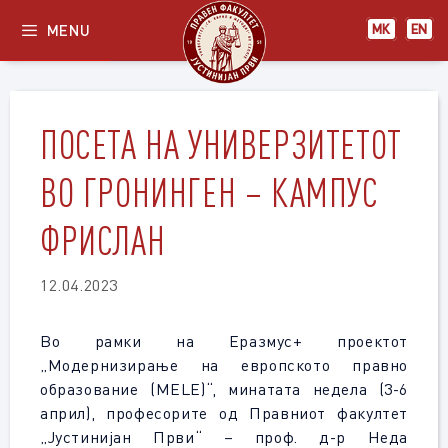
Skip
MENU
МК
EN
to
content
ПОСЕТА НА УНИВЕРЗИТЕТОТ
ВО ГРОНИНГЕН – КАМПУС
ФРИСЛАН
12.04.2023
Во рамки на Еразмус+ проектот
„Модернизирање на европското правно
образование (MELE)“, минатата недела (3-6
април), професорите од Правниот факултет
„Јустинијан Први“ – проф. д-р Неда