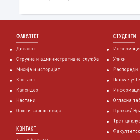
ФАКУЛТЕТ
СТУДЕНТИ
Деканат
Информации
Стручна и административна служба
Уписи
Мисија и историјат
Распореди
Контакт
Iknow syst
Календар
Информаци
Настани
Огласна та
Општи соопштенија
Пракси/ В
Трет циклу
КОНТАКТ
Факултетск