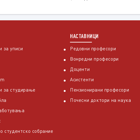
НАСТАВНИЦИ
 за уписи
Редовни професори
Вонредни професори
Доценти
em
Асистенти
и за студирање
Пензионирани професори
бла
Почесни доктори на наука
работувања
с
о студентско собрание