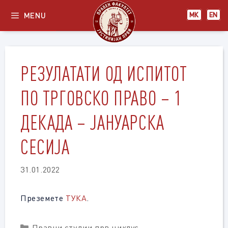
Skip
MENU
МК
EN
to
content
РЕЗУЛАТАТИ ОД ИСПИТОТ
ПО ТРГОВСКО ПРАВО – 1
ДЕКАДА – ЈАНУАРСКА
СЕСИЈА
31.01.2022
Преземете
ТУКА
.
Categories
Правни студии прв циклус