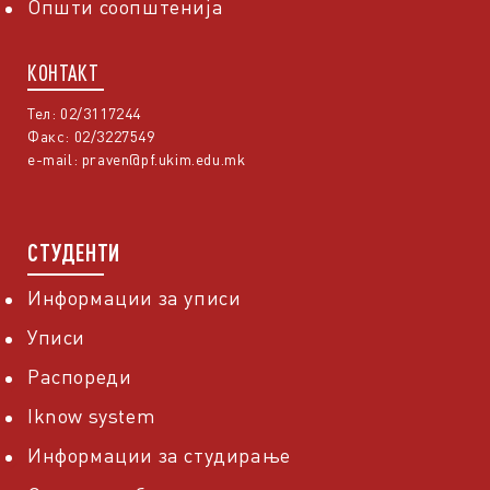
Општи соопштенија
КОНТАКТ
Тел: 02/3117244
Факс: 02/3227549
e-mail:
praven@pf.ukim.edu.mk
СТУДЕНТИ
Информации за уписи
Уписи
Распореди
Iknow system
Информации за студирање