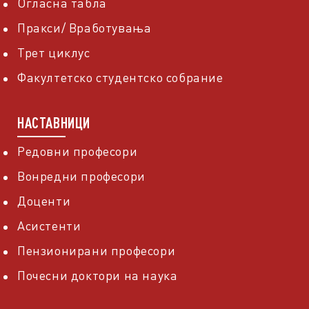
Огласна табла
Пракси/ Вработувања
Трет циклус
Факултетско студентско собрание
НАСТАВНИЦИ
Редовни професори
Вонредни професори
Доценти
Асистенти
Пензионирани професори
Почесни доктори на наука