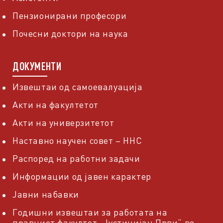
Пензионирани професори
Почесни доктори на наука
ДОКУМЕНТИ
Извештаи од самоевалуација
Акти на факултетот
Акти на универзитетот
Наставно научен совет – ННС
Распоред на работни задачи
Информации од јавен карактер
Јавни набавки
Годишни извештаи за работата на
правниот факултет „Јустинијан Први“ во