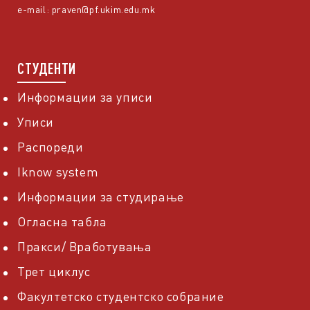
e-mail:
praven@pf.ukim.edu.mk
СТУДЕНТИ
Информации за уписи
Уписи
Распореди
Iknow system
Информации за студирање
Огласна табла
Пракси/ Вработувања
Трет циклус
Факултетско студентско собрание