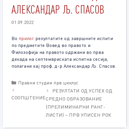
АЛЕКСАНДАР Љ. СПАСОВ
01.09.2022
Во
прилог
резултатите од завршните испити
по предметите Вовед во правото и
Филозофија на правото одржани во прва
декада на септемвриската испитна сесија,
полагани кај проф. д-р Александар Љ. Спасов.
Categories
Правни студии прв циклус
РЕЗУЛТАТИ ОД УСПЕХ ОД
СООПШТЕНИЕ
СРЕДНО ОБРАЗОВАНИЕ
(ПРЕЛИМИНАРНИ РАНГ-
ЛИСТИ) – ПРВ УПИСЕН РОК