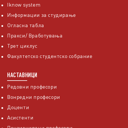
Iknow system
Информации за студирање
Огласна табла
Пракси/ Вработувања
Трет циклус
Факултетско студентско собрание
НАСТАВНИЦИ
Редовни професори
Вонредни професори
Доценти
Асистенти
Пензионирани професори