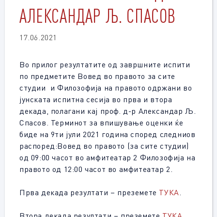
АЛЕКСАНДАР Љ. СПАСОВ
17.06.2021
Во прилог резултатите од завршните испити
по предметите Вовед во правото за сите
студии и Филозофија на правото одржани во
јунската испитна сесија во прва и втора
декада, полагани кај проф. д-р Александар Љ.
Спасов. Терминот за впишување оценки ќе
биде на 9ти јули 2021 година според следниов
распоред:Вовед во правото (за сите студии)
од 09:00 часот во амфитеатар 2 Филозофија на
правото од 12:00 часот во амфитеатар 2.
Прва декада резултати – преземете
ТУКА
.
Втора декада резултати – преземете
ТУКА
.