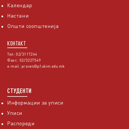
Календар
Настани
Општи соопштенија
КОНТАКТ
Тел: 02/3117244
Факс: 02/3227549
e-mail:
praven@pf.ukim.edu.mk
СТУДЕНТИ
Информации за уписи
Уписи
Распореди