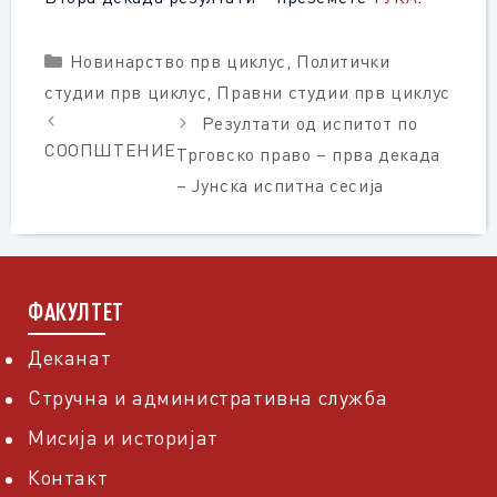
Categories
Новинарство прв циклус
,
Политички
студии прв циклус
,
Правни студии прв циклус
Резултати од испитот по
СООПШТЕНИЕ
Трговско право – прва декада
– Јунска испитна сесија
ФАКУЛТЕТ
Деканат
Стручна и административна служба
Мисија и историјат
Контакт