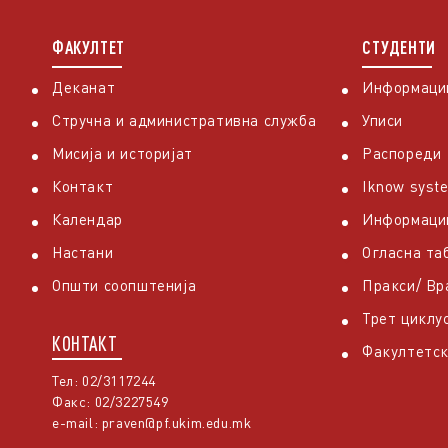
ФАКУЛТЕТ
СТУДЕНТИ
Деканат
Информации
Стручна и административна служба
Уписи
Мисија и историјат
Распореди
Контакт
Iknow syst
Календар
Информаци
Настани
Огласна та
Општи соопштенија
Пракси/ В
Трет циклу
КОНТАКТ
Факултетск
Тел: 02/3117244
Факс: 02/3227549
e-mail:
praven@pf.ukim.edu.mk