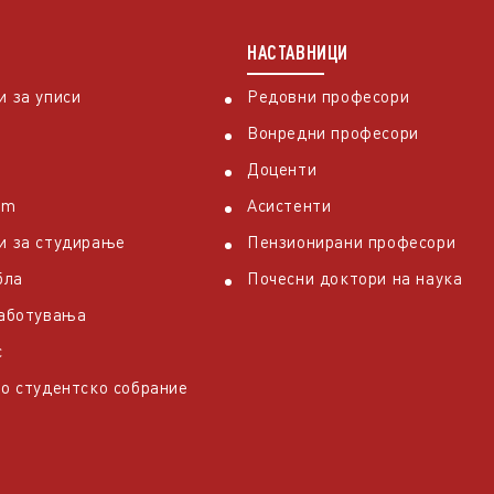
НАСТАВНИЦИ
 за уписи
Редовни професори
Вонредни професори
Доценти
em
Асистенти
и за студирање
Пензионирани професори
бла
Почесни доктори на наука
работувања
с
о студентско собрание