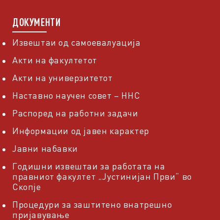
ДОКУМЕНТИ
Извештаи од самоевалуација
Акти на факултетот
Акти на универзитетот
Наставно научен совет – ННС
Распоред на работни задачи
Информации од јавен карактер
Јавни набавки
Годишни извештаи за работата на
правниот факултет „Јустинијан Први“ во
Скопје
Процедури за заштитено внатрешно
пријавување