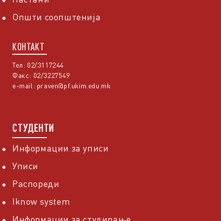
Општи соопштенија
КОНТАКТ
Тел: 02/3117244
Факс: 02/3227549
e-mail:
praven@pf.ukim.edu.mk
СТУДЕНТИ
Информации за уписи
Уписи
Распореди
Iknow system
Информации за студирање