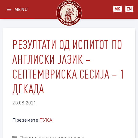
Skip
MENU
МК
EN
to
content
РЕЗУЛТАТИ ОД ИСПИТОТ ПО
АНГЛИСКИ ЈАЗИК –
СЕПТЕМВРИСКА СЕСИЈА – 1
ДЕКАДА
25.08.2021
Преземете
ТУКА
.
Categories
Правни студии прв циклус