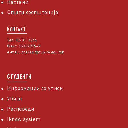
Настани
Општи соопштенија
КОНТАКТ
Тел: 02/3117244
Факс: 02/3227549
e-mail:
praven@pf.ukim.edu.mk
СТУДЕНТИ
Информации за уписи
Уписи
Распореди
Iknow system