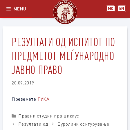
Skip
MENU
МК
EN
to
content
РЕЗУЛТАТИ ОД ИСПИТОТ ПО
ПРЕДМЕТОТ МЕЃУНАРОДНО
ЈАВНО ПРАВО
20.09.2019
Преземете
ТУКА
.
Categories
Правни студии прв циклус
Резултати од
Еуролинк осигурување