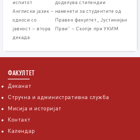
испитот
доделува стипендии
Англиски јазик –
наменети за студентите од
односи со
Правен факултет,, Јустинијан
јавност – втора
Први” – Скопје при УКИМ
декада
ФАКУЛТЕТ
Деканат
Стручна и административна служба
Мисија и историјат
Контакт
Календар