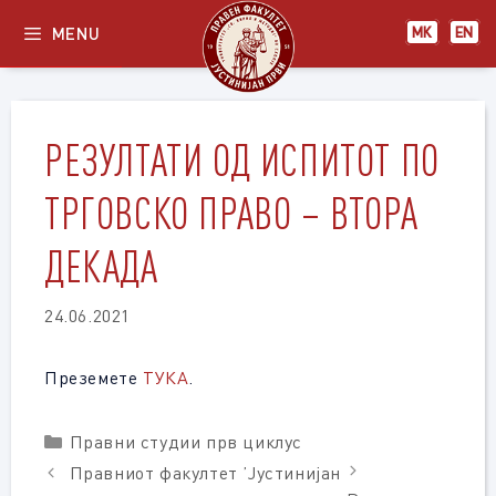
Skip
MENU
МК
EN
to
content
РЕЗУЛТАТИ ОД ИСПИТОТ ПО
ТРГОВСКО ПРАВО – ВТОРА
ДЕКАДА
24.06.2021
Преземете
ТУКА
.
Categories
Правни студии прв циклус
Правниот факултет ’Јустинијан