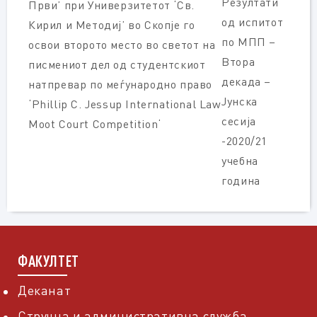
Резултати
Први’ при Универзитетот ‘Св.
од испитот
Кирил и Методиј’ во Скопје го
по МПП –
освои второто место во светот на
Втора
писмениот дел од студентскиот
декада –
натпревар по меѓународно право
Јунска
‘Phillip C. Jessup International Law
сесија
Moot Court Competition‘
-2020/21
учебна
година
ФАКУЛТЕТ
Деканат
Стручна и административна служба