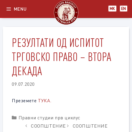
Skip
MENU
МК
EN
to
content
РЕЗУЛТАТИ ОД ИСПИТОТ
ТРГОВСКО ПРАВО – ВТОРА
ДЕКАДА
09.07.2020
Преземете
ТУКА.
Categories
Правни студии прв циклус
СООПШТЕНИЕ
СООПШТЕНИЕ