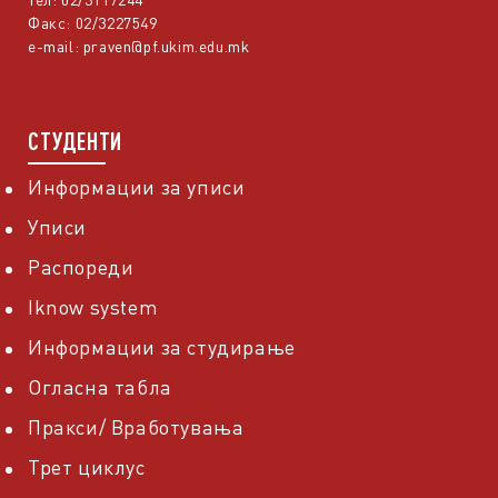
Факс: 02/3227549
e-mail:
praven@pf.ukim.edu.mk
СТУДЕНТИ
Информации за уписи
Уписи
Распореди
Iknow system
Информации за студирање
Огласна табла
Пракси/ Вработувања
Трет циклус