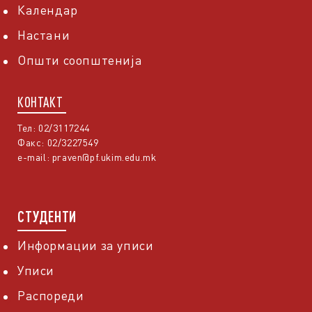
Календар
Настани
Општи соопштенија
КОНТАКТ
Тел: 02/3117244
Факс: 02/3227549
e-mail:
praven@pf.ukim.edu.mk
СТУДЕНТИ
Информации за уписи
Уписи
Распореди