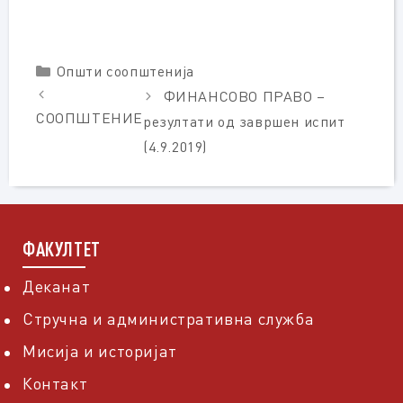
Categories
Општи соопштенија
ФИНАНСОВО ПРАВО –
СООПШТЕНИЕ
резултати од завршен испит
(4.9.2019)
ФАКУЛТЕТ
Деканат
Стручна и административна служба
Мисија и историјат
Контакт