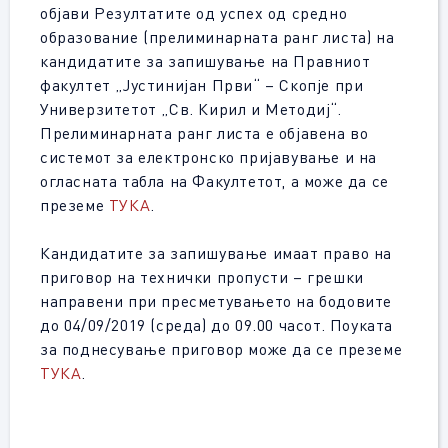
објави Резултатите од
успех од средно
образование
(прелиминарната ранг листа) на
кандидатите за запишување на Правниот
факултет „Јустинијан Први“ – Скопје при
Универзитетот „Св. Кирил и Методиј“.
Прелиминарната ранг листа е објавена во
системот за електронско пријавување и на
огласната табла на Факултетот, а може да се
преземе
ТУКА
.
Кандидатите за запишување имаат право на
приговор
на технички пропусти – грешки
направени при пресме­тувањето на бодовите
до 04/09/2019 (среда) до 09.00 часот. Поуката
за поднесување приговор може да се преземе
ТУКА
.