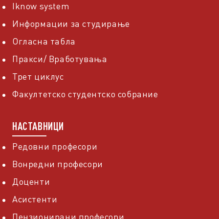
Iknow system
Информации за студирање
Огласна табла
Пракси/ Вработувања
Трет циклус
Факултетско студентско собрание
НАСТАВНИЦИ
Редовни професори
Вонредни професори
Доценти
Асистенти
Пензионирани професори