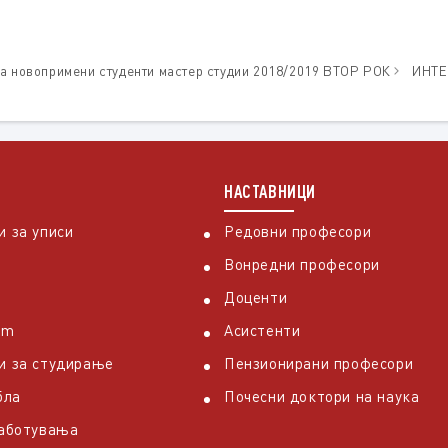
 новопримени студенти мастер студии 2018/2019 ВТОР РОК
ИНТЕ
НАСТАВНИЦИ
 за уписи
Редовни професори
Вонредни професори
Доценти
em
Асистенти
и за студирање
Пензионирани професори
бла
Почесни доктори на наука
работувања