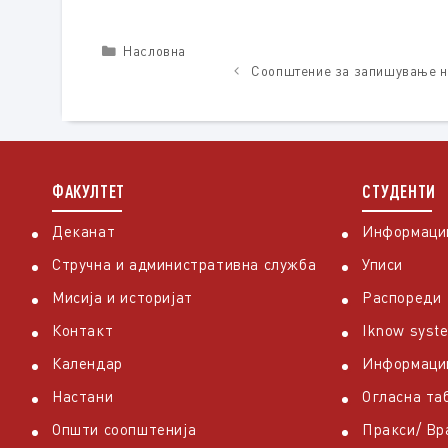
Categories
Насловна
Соопштение за запишување на
ФАКУЛТЕТ
СТУДЕНТИ
Деканат
Информации
Стручна и административна служба
Уписи
Мисија и историјат
Распореди
Контакт
Iknow syst
Календар
Информаци
Настани
Огласна та
Општи соопштенија
Пракси/ В