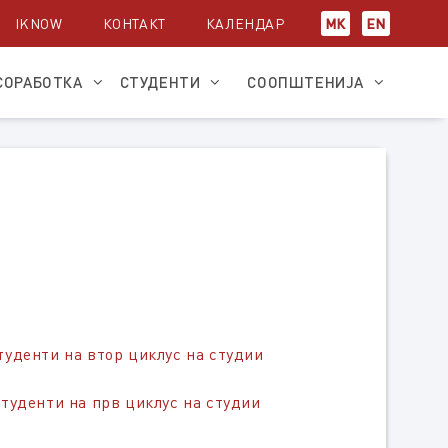
IKNOW
КОНТАКТ
КАЛЕНДАР
МК
EN
СОРАБОТКА
СТУДЕНТИ
СООПШТЕНИЈА
туденти на втор циклус на студии
туденти на прв циклус на студии