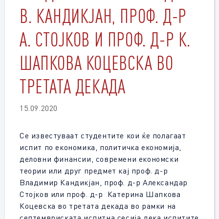
В. КАНДИКЈАН, ПРОФ. Д-Р
А. СТОЈКОВ И ПРОФ. Д-Р К.
ШАПКОВА КОЦЕВСКА ВО
ТРЕТАТА ДЕКАДА
15.09.2020
Се известуваат студентите кои ќе полагаат
испит по економика, политичка економија,
деловни финансии, современи економски
теории или друг предмет кај проф. д-р
Владимир Кандикјан, проф. д-р Александар
Стојков или проф. д-р Катерина Шапкова
Коцевска во третата декада во рамки на
септемвриската испитна сесија дека испитите