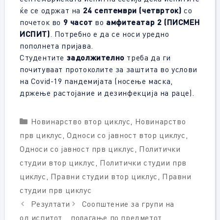
ќе се одржат на
24 септември (четврток)
со
почеток во
9 часот
во
амфитеатар 2 (
ПИСМЕН
ИСПИТ)
. Потребно е да се носи уредно
пополнета пријава.
Студентите
задолжително
треба да ги
почитуваат протоколите за заштита во услови
на Covid-19 пандемијата (носење маска,
држење растојание и дезинфекција на раце).
Categories
Новинарство втор циклус
,
Новинарство
прв циклус
,
Односи со јавност втор циклус
,
Односи со јавност прв циклус
,
Политички
студии втор циклус
,
Политички студии прв
циклус
,
Правни студии втор циклус
,
Правни
студии прв циклус
Резултати
Соопштение за групи на
од испитот
полагање по предметот