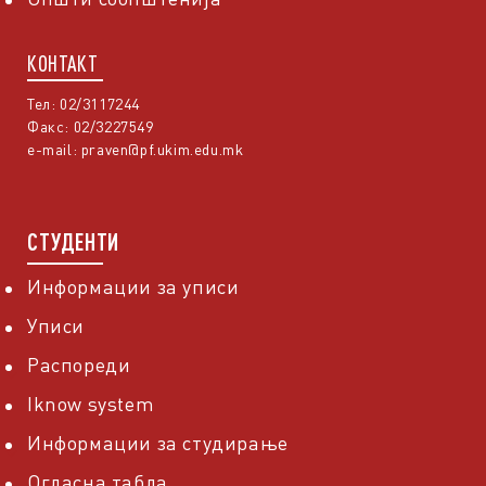
КОНТАКТ
Тел: 02/3117244
Факс: 02/3227549
e-mail:
praven@pf.ukim.edu.mk
СТУДЕНТИ
Информации за уписи
Уписи
Распореди
Iknow system
Информации за студирање
Огласна табла