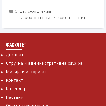
Categories
Општи соопштенија
СООПШТЕНИЕ
СООПШТЕНИЕ
ФАКУЛТЕТ
Деканат
Стручна и административна служба
Мисија и историјат
Контакт
Календар
Настани
Општи соопштенија