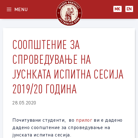
Skip
MENU
МК
EN
to
content
СООПШТЕНИЕ ЗА
СПРОВЕДУВАЊЕ НА
ЈУСНКАТА ИСПИТНА СЕСИЈА
2019/20 ГОДИНА
28.05.2020
Почитувани студенти, во
прилог
ви е дадено
дадено соопштение за спроведување на
јунската испитна сесија.