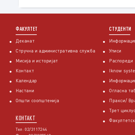
ФАКУЛТЕТ
СТУДЕНТИ
Деканат
Информации
Стручна и административна служба
Уписи
Мисија и историјат
Распореди
Контакт
Iknow syst
Календар
Информаци
Настани
Огласна та
Општи соопштенија
Пракси/ В
Трет циклу
КОНТАКТ
Факултетск
Тел: 02/3117244