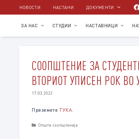
Skip
НОВОСТИ
НАСТАНИ
ДОКУМЕНТИ
to
content
ЗА НАС
СТУДИИ
НАСТАВНИЦИ
НА
СООПШТЕНИЕ ЗА СТУДЕНТ
ВТОРИОТ УПИСЕН РОК ВО 
17.03.2022
Преземете
ТУКА
.
Categories
Општи соопштенија