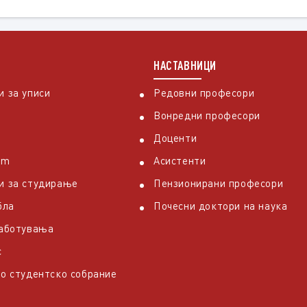
НАСТАВНИЦИ
 за уписи
Редовни професори
Вонредни професори
Доценти
em
Асистенти
и за студирање
Пензионирани професори
бла
Почесни доктори на наука
работувања
с
о студентско собрание