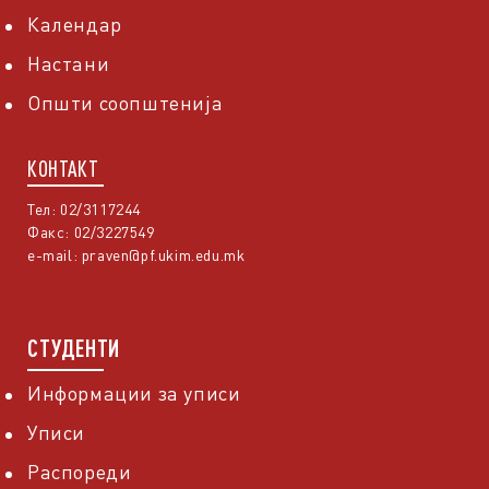
Календар
Настани
Општи соопштенија
КОНТАКТ
Тел: 02/3117244
Факс: 02/3227549
e-mail:
praven@pf.ukim.edu.mk
СТУДЕНТИ
Информации за уписи
Уписи
Распореди