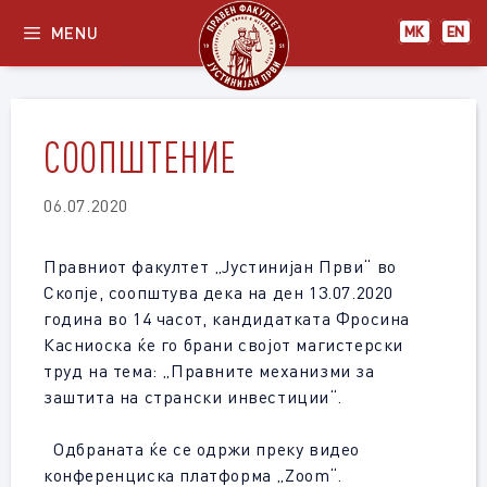
Skip
MENU
МК
EN
to
content
СООПШТЕНИЕ
06.07.2020
Правниот факултет „Јустинијан Први“ во
Скопје, соопштува дека на ден
13
.0
7
.2020
година во 14 часот, кандидатката Фросина
Касниоска ќе го брани својот магистерски
труд на тема: „Правните механизми за
заштита на странски инвестиции“.
Одбраната ќе се одржи преку видео
конференциска платформа
„
Zoom“.