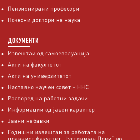
Пензионирани професори
Почесни доктори на наука
ДОКУМЕНТИ
Извештаи од самоевалуација
Акти на факултетот
Акти на универзитетот
Наставно научен совет – ННС
Распоред на работни задачи
Информации од јавен карактер
Јавни набавки
Годишни извештаи за работата на
правниот факултет „Јустинијан Први“ во