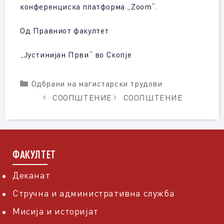
конференциска платформа
„
Zoom“.
Од Правниот факултет
„Јустинијан Први“ во Скопје
Categories
Одбрани на магистарски трудови
СООПШТЕНИЕ
СООПШТЕНИЕ
ФАКУЛТЕТ
Деканат
Стручна и административна служба
Мисија и историјат