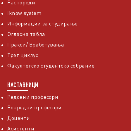
Распореди
Iknow system
Информации за студирање
Огласна табла
Пракси/ Вработувања
Трет циклус
Факултетско студентско собрание
НАСТАВНИЦИ
Редовни професори
Вонредни професори
Доценти
Асистенти