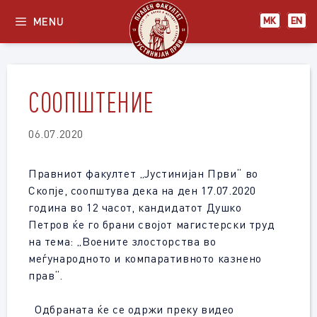
Skip
MENU
МК
EN
to
content
СООПШТЕНИЕ
06.07.2020
Правниот факултет „Јустинијан Први“ во
Скопје, соопштува дека на ден
17
.0
7
.2020
година во
12
часот,
кандидатот
Душко
Петров ќе го брани својот магистерски труд
на тема: „Воените злосторства во
меѓународното и компаративното казнено
прав“.
Одбраната ќе се одржи преку видео