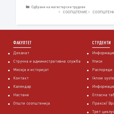
Categories
Одбрани на магистарски трудови
СООПШТЕНИЕ
СООПШТЕНИ
ФАКУЛТЕТ
СТУДЕНТИ
Деканат
Информации
Стручна и административна служба
Уписи
Мисија и историјат
Распореди
Контакт
Iknow syst
Календар
Информаци
Настани
Огласна та
Општи соопштенија
Пракси/ В
Трет циклу