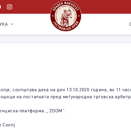
УКА
пје, соопштува дека на ден 13.10.2020 година, во 11 час
Трошоци на постапката пред меѓународна трговска арбитр
енциска платформа ,, ZOOM“.
о Скопј