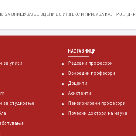
Е ЗА ВПИШУВАЊЕ ОЦЕНИ ВО ИНДЕКС И ПРИЈАВА КАЈ ПРОФ. Д-
НАСТАВНИЦИ
 за уписи
Редовни професори
Вонредни професори
Доценти
em
Асистенти
и за студирање
Пензионирани професори
бла
Почесни доктори на наука
работувања
с