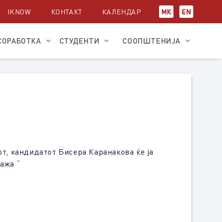
IKNOW
КОНТАКТ
КАЛЕНДАР
МК
EN
СОРАБОТКА
СТУДЕНТИ
СООПШТЕНИЈА
от, кандидатoт Бисера Каранакова ќе ја
ажа “