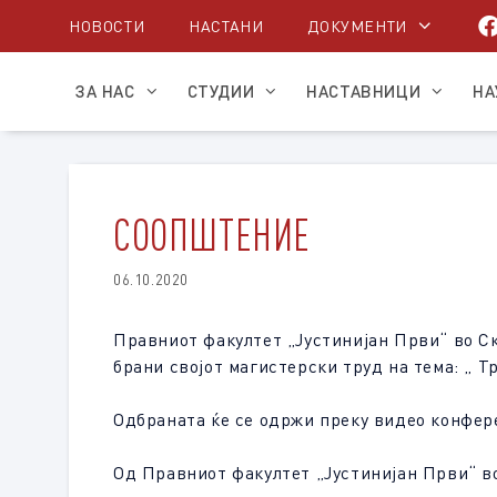
Skip
НОВОСТИ
НАСТАНИ
ДОКУМЕНТИ
to
content
ЗА НАС
СТУДИИ
НАСТАВНИЦИ
НА
СООПШТЕНИЕ
06.10.2020
Правниот факултет „Јустинијан Први“ во Ско
брани својот магистерски труд на тема: „ 
Одбраната ќе се одржи преку видео конфер
Од Правниот факултет „Јустинијан Први“ в