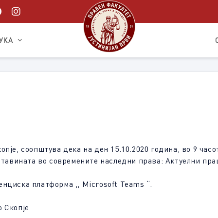
УКА
пје, соопштува дека на ден 15.10.2020 година, во 9 часо
Оставината во современите наследни права: Актуелни пр
нциска платформа ,, Мicrosoft Teams “.
о Скопје