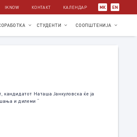
IKNOW
КОНТАКТ
КАЛЕНДАР
МК
EN
СОРАБОТКА
СТУДЕНТИ
СООПШТЕНИЈА
т, кандидатoт Наташа Јанкуловска ќе ја
ашања и дилеми “