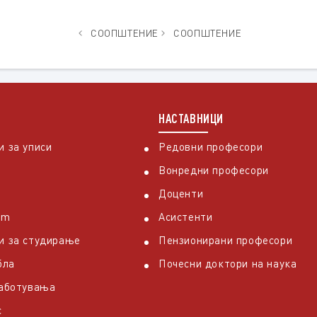
СООПШТЕНИЕ
СООПШТЕНИЕ
НАСТАВНИЦИ
 за уписи
Редовни професори
Вонредни професори
Доценти
em
Асистенти
и за студирање
Пензионирани професори
бла
Почесни доктори на наука
работувања
с