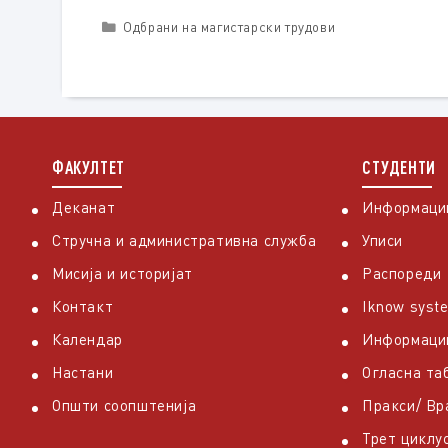
Categories
Одбрани на магистарски трудови
ФАКУЛТЕТ
СТУДЕНТИ
Деканат
Информации
Стручна и административна служба
Уписи
Мисија и историјат
Распореди
Контакт
Iknow syst
Календар
Информаци
Настани
Огласна та
Општи соопштенија
Пракси/ В
Трет циклу