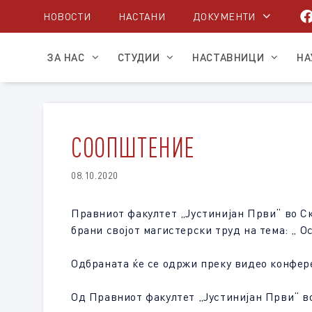
Skip
НОВОСТИ
НАСТАНИ
ДОКУМЕНТИ
to
content
ЗА НАС
СТУДИИ
НАСТАВНИЦИ
НА
СООПШТЕНИЕ
08.10.2020
Правниот факултет „Јустинијан Први“ во Ско
брани својот магистерски труд на тема: „ 
Одбраната ќе се одржи преку видео конфере
Од Правниот факултет „Јустинијан Први“ в