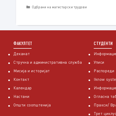
Categories
Одбрани на магистарски трудови
ФАКУЛТЕТ
СТУДЕНТИ
Деканат
Информации
Стручна и административна служба
Уписи
Мисија и историјат
Распореди
Контакт
Iknow syst
Календар
Информаци
Настани
Огласна та
Општи соопштенија
Пракси/ В
Трет циклу