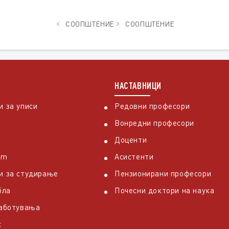
СООПШТЕНИЕ
СООПШТЕНИЕ
НАСТАВНИЦИ
 за уписи
Редовни професори
Вонредни професори
Доценти
em
Асистенти
и за студирање
Пензионирани професори
бла
Почесни доктори на наука
работувања
с