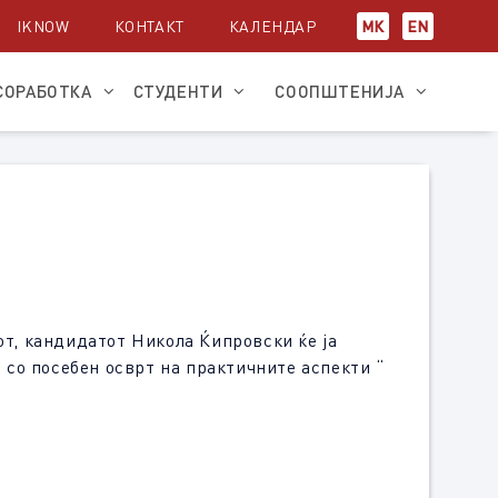
IKNOW
КОНТАКТ
КАЛЕНДАР
МК
EN
СОРАБОТКА
СТУДЕНТИ
СООПШТЕНИЈА
сот, кандидатoт Никола Ќипровски ќе ја
 со посебен осврт на практичните аспекти “