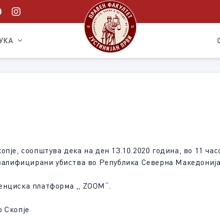
УКА
пје, соопштува дека на ден 13.10.2020 година, во 11 ча
Квалифицирани убиства во Република Северна Македонија
енциска платформа ,, ZOOM“.
о Скопје