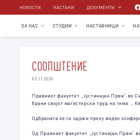
Skip
НОВОСТИ
НАСТАНИ
ДОКУМЕНТИ
to
content
ЗА НАС
СТУДИИ
НАСТАВНИЦИ
НА
СООПШТЕНИЕ
03.11.2020
Правниот факултет „Јустинијан Први“ во Ско
брани својот магистерски труд на тема: „ 
Одбраната ќе се одржи преку видео конфер
Од Правниот факултет „Јустинијан Први“ в