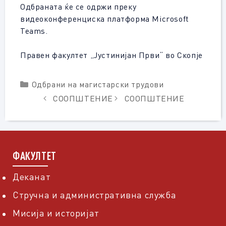
Одбраната ќе се одржи преку
видеоконференциска платформа Мicrosoft
Teams.
Правен факултет „Јустинијан Први“ во Скопје
Categories
Одбрани на магистарски трудови
СООПШТЕНИЕ
СООПШТЕНИЕ
ФАКУЛТЕТ
Деканат
Стручна и административна служба
Мисија и историјат