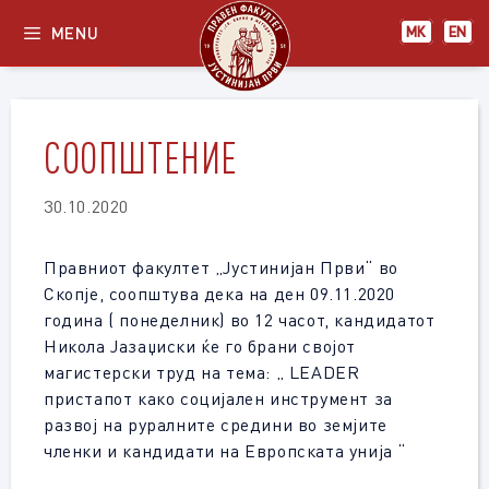
Skip
MENU
МК
EN
to
content
СООПШТЕНИЕ
30.10.2020
Правниот факултет „Јустинијан Први“ во
Скопје, соопштува дека на ден 09.11.2020
година ( понеделник) во 12 часот, кандидатот
Никола Јазаџиски ќе го брани својот
магистерски труд на тема: „ LEADER
пристапот како социјален инструмент за
развој на руралните средини во земјите
членки и кандидати на Европската унија “