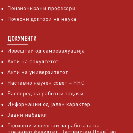
Пензионирани професори
Почесни доктори на наука
ДОКУМЕНТИ
Извештаи од самоевалуација
Акти на факултетот
Акти на универзитетот
Наставно научен совет – ННС
Распоред на работни задачи
Информации од јавен карактер
Јавни набавки
Годишни извештаи за работата на
правниот факултет „Јустинијан Први“ во