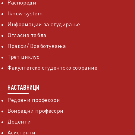
Распореди
Iknow system
Информации за студирање
Огласна табла
Пракси/ Вработувања
Трет циклус
Факултетско студентско собрание
НАСТАВНИЦИ
Редовни професори
Вонредни професори
Доценти
Асистенти